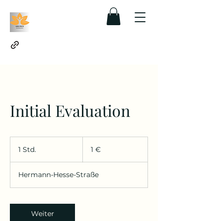
Initial Evaluation
1
Euro
1 Std.
1
1 €
S
t
Hermann-Hesse-Straße
d
Weiter